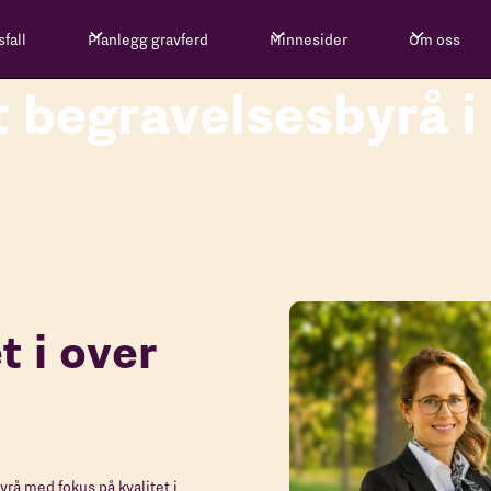
fall
Planlegg gravferd
Minnesider
Om oss
t begravelsesbyrå i
t i over
rå med fokus på kvalitet i