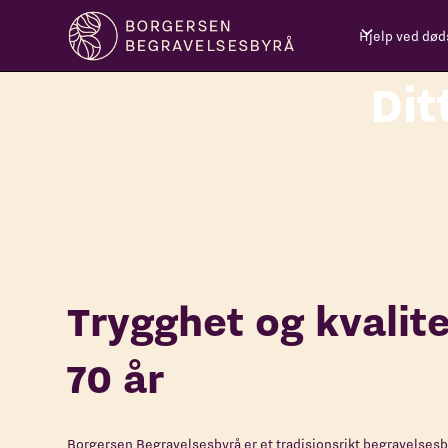
Hjelp ved døds
Dit
Trygghet og kvalite
70 år
Borgersen Begravelsesbyrå er et tradisjonsrikt begravelsesby