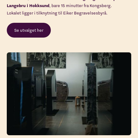
Langebru i Hokksund
, bare 15 minutter fra Kongsberg.
Lokalet ligger i tilknytning til Eiker Begravelsesbyrå.
Se utvalget her